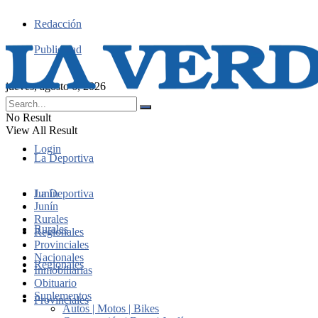
Redacción
Publicidad
jueves, agosto 6, 2026
No Result
View All Result
Login
La Deportiva
Junín
La Deportiva
Junín
Rurales
Rurales
Regionales
Provinciales
Nacionales
Regionales
Inmobiliarias
Obituario
Suplementos
Provinciales
Autos | Motos | Bikes