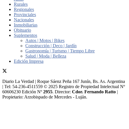
Rurales
Regionales
Provinciales
Nacionales
Inmobiliarias
Obituario
Suplementos
Autos | Motos | Bikes
Construcción | Deco | Jardín
Gastronomía | Turismo | Tiempo Libre
Salud | Moda | Belleza
Edición Impresa
Diario La Verdad | Roque Sáenz Peña 167 Junín, Bs. As. Argentina
| Tel: 54-236-4511559 © 2025 Registro de Propiedad Intelectual Nº
60606230 Edición Nº
2955
. Director:​
Cdor. Fernando Ratto
|
Propietario:​ Arzobispado de Mercedes - Luján.