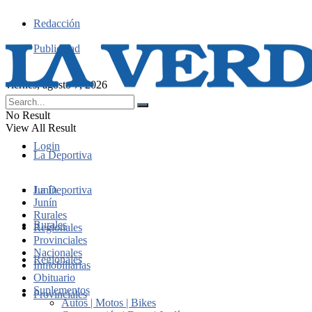
Redacción
Publicidad
viernes, agosto 7, 2026
No Result
View All Result
Login
La Deportiva
Junín
La Deportiva
Junín
Rurales
Rurales
Regionales
Provinciales
Nacionales
Regionales
Inmobiliarias
Obituario
Suplementos
Provinciales
Autos | Motos | Bikes