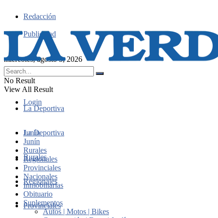
Redacción
Publicidad
miércoles, agosto 5, 2026
No Result
View All Result
Login
La Deportiva
Junín
La Deportiva
Junín
Rurales
Rurales
Regionales
Provinciales
Nacionales
Regionales
Inmobiliarias
Obituario
Suplementos
Provinciales
Autos | Motos | Bikes