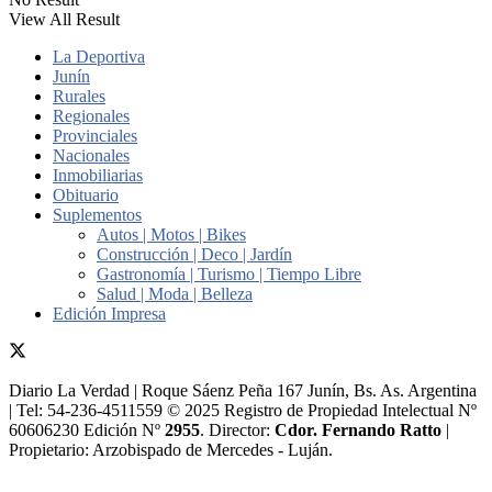
View All Result
La Deportiva
Junín
Rurales
Regionales
Provinciales
Nacionales
Inmobiliarias
Obituario
Suplementos
Autos | Motos | Bikes
Construcción | Deco | Jardín
Gastronomía | Turismo | Tiempo Libre
Salud | Moda | Belleza
Edición Impresa
Diario La Verdad | Roque Sáenz Peña 167 Junín, Bs. As. Argentina
| Tel: 54-236-4511559 © 2025 Registro de Propiedad Intelectual Nº
60606230 Edición Nº
2955
. Director:​
Cdor. Fernando Ratto
|
Propietario:​ Arzobispado de Mercedes - Luján.