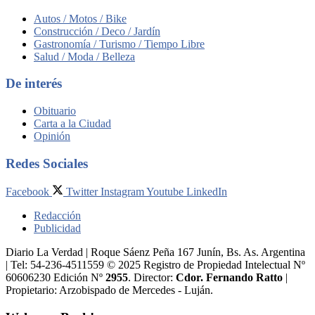
Autos / Motos / Bike
Construcción / Deco / Jardín
Gastronomía / Turismo / Tiempo Libre
Salud / Moda / Belleza
De interés
Obituario
Carta a la Ciudad
Opinión
Redes Sociales
Facebook
Twitter
Instagram
Youtube
LinkedIn
Redacción
Publicidad
Diario La Verdad | Roque Sáenz Peña 167 Junín, Bs. As. Argentina
| Tel: 54-236-4511559 © 2025 Registro de Propiedad Intelectual Nº
60606230 Edición Nº
2955
. Director:​
Cdor. Fernando Ratto
|
Propietario:​ Arzobispado de Mercedes - Luján.