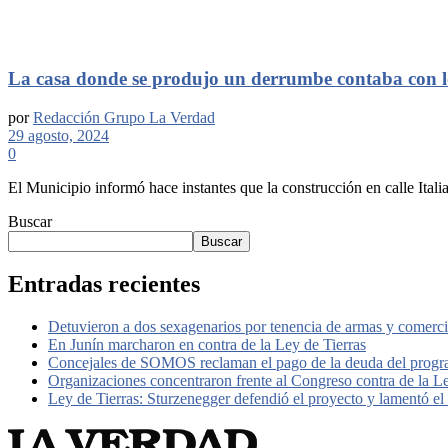
La casa donde se produjo un derrumbe contaba con l
por
Redacción Grupo La Verdad
29 agosto, 2024
0
El Municipio informó hace instantes que la construcción en calle Italia
Buscar
Buscar
Entradas recientes
Detuvieron a dos sexagenarios por tenencia de armas y comerc
En Junín marcharon en contra de la Ley de Tierras
Concejales de SOMOS reclaman el pago de la deuda del pro
Organizaciones concentraron frente al Congreso contra de la L
Ley de Tierras: Sturzenegger defendió el proyecto y lamentó el r