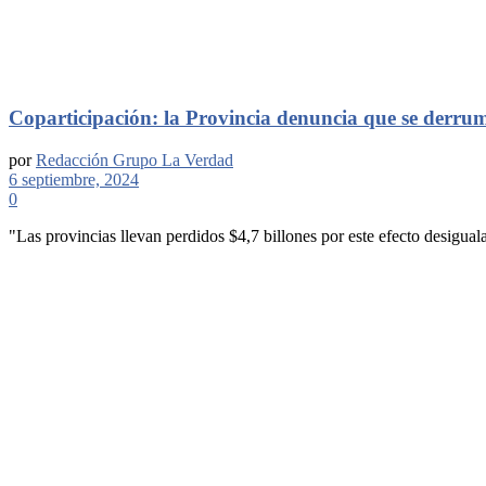
Coparticipación: la Provincia denuncia que se derru
por
Redacción Grupo La Verdad
6 septiembre, 2024
0
"Las provincias llevan perdidos $4,7 billones por este efecto desigua