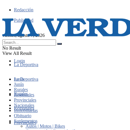
Redacción
Publicidad
viernes, agosto 7, 2026
No Result
View All Result
Login
La Deportiva
Junín
La Deportiva
Junín
Rurales
Rurales
Regionales
Provinciales
Nacionales
Regionales
Inmobiliarias
Obituario
Suplementos
Provinciales
Autos | Motos | Bikes