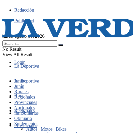
Redacción
Publicidad
lunes, agosto 10, 2026
No Result
View All Result
Login
La Deportiva
Junín
La Deportiva
Junín
Rurales
Rurales
Regionales
Provinciales
Nacionales
Regionales
Inmobiliarias
Obituario
Suplementos
Provinciales
Autos | Motos | Bikes