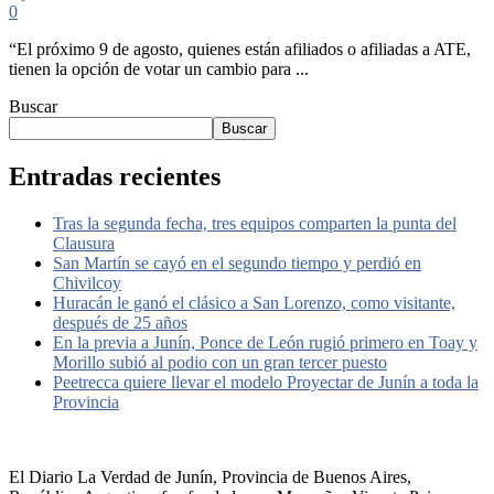
0
“El próximo 9 de agosto, quienes están afiliados o afiliadas a ATE,
tienen la opción de votar un cambio para ...
Buscar
Buscar
Entradas recientes
Tras la segunda fecha, tres equipos comparten la punta del
Clausura
San Martín se cayó en el segundo tiempo y perdió en
Chivilcoy
Huracán le ganó el clásico a San Lorenzo, como visitante,
después de 25 años
En la previa a Junín, Ponce de León rugió primero en Toay y
Morillo subió al podio con un gran tercer puesto
Peetrecca quiere llevar el modelo Proyectar de Junín a toda la
Provincia
El Diario La Verdad de Junín, Provincia de Buenos Aires,