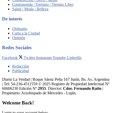
Gastronomía / Turismo / Tiempo Libre
Salud / Moda / Belleza
De interés
Obituario
Carta a la Ciudad
Opinión
Redes Sociales
Facebook
Twitter
Instagram
Youtube
LinkedIn
Redacción
Publicidad
Diario La Verdad | Roque Sáenz Peña 167 Junín, Bs. As. Argentina
| Tel: 54-236-4511559 © 2025 Registro de Propiedad Intelectual Nº
60606230 Edición Nº
2955
. Director:​
Cdor. Fernando Ratto
|
Propietario:​ Arzobispado de Mercedes - Luján.
Welcome Back!
Login to your account below