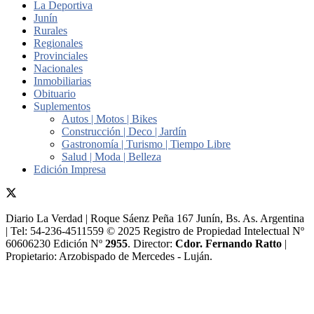
La Deportiva
Junín
Rurales
Regionales
Provinciales
Nacionales
Inmobiliarias
Obituario
Suplementos
Autos | Motos | Bikes
Construcción | Deco | Jardín
Gastronomía | Turismo | Tiempo Libre
Salud | Moda | Belleza
Edición Impresa
Diario La Verdad | Roque Sáenz Peña 167 Junín, Bs. As. Argentina
| Tel: 54-236-4511559 © 2025 Registro de Propiedad Intelectual Nº
60606230 Edición Nº
2955
. Director:​
Cdor. Fernando Ratto
|
Propietario:​ Arzobispado de Mercedes - Luján.