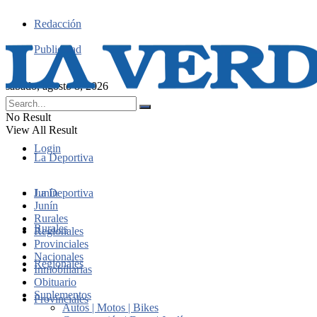
Redacción
Publicidad
sábado, agosto 8, 2026
No Result
View All Result
Login
La Deportiva
Junín
La Deportiva
Junín
Rurales
Rurales
Regionales
Provinciales
Nacionales
Regionales
Inmobiliarias
Obituario
Suplementos
Provinciales
Autos | Motos | Bikes