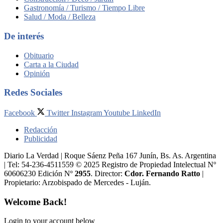
Gastronomía / Turismo / Tiempo Libre
Salud / Moda / Belleza
De interés
Obituario
Carta a la Ciudad
Opinión
Redes Sociales
Facebook
Twitter
Instagram
Youtube
LinkedIn
Redacción
Publicidad
Diario La Verdad | Roque Sáenz Peña 167 Junín, Bs. As. Argentina
| Tel: 54-236-4511559 © 2025 Registro de Propiedad Intelectual Nº
60606230 Edición Nº
2955
. Director:​
Cdor. Fernando Ratto
|
Propietario:​ Arzobispado de Mercedes - Luján.
Welcome Back!
Login to your account below