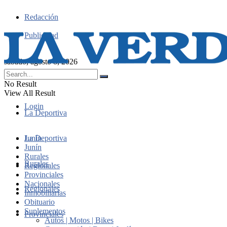
Redacción
Publicidad
sábado, agosto 8, 2026
No Result
View All Result
Login
La Deportiva
Junín
La Deportiva
Junín
Rurales
Rurales
Regionales
Provinciales
Nacionales
Regionales
Inmobiliarias
Obituario
Suplementos
Provinciales
Autos | Motos | Bikes