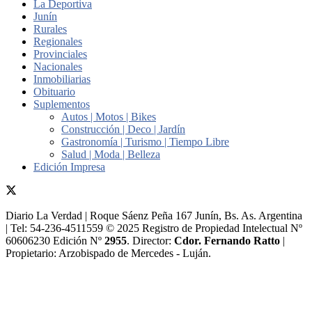
La Deportiva
Junín
Rurales
Regionales
Provinciales
Nacionales
Inmobiliarias
Obituario
Suplementos
Autos | Motos | Bikes
Construcción | Deco | Jardín
Gastronomía | Turismo | Tiempo Libre
Salud | Moda | Belleza
Edición Impresa
Diario La Verdad | Roque Sáenz Peña 167 Junín, Bs. As. Argentina
| Tel: 54-236-4511559 © 2025 Registro de Propiedad Intelectual Nº
60606230 Edición Nº
2955
. Director:​
Cdor. Fernando Ratto
|
Propietario:​ Arzobispado de Mercedes - Luján.