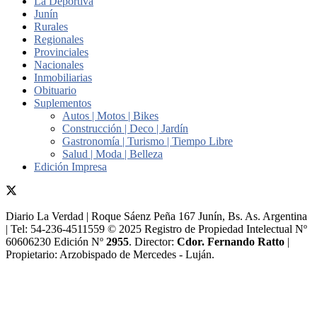
La Deportiva
Junín
Rurales
Regionales
Provinciales
Nacionales
Inmobiliarias
Obituario
Suplementos
Autos | Motos | Bikes
Construcción | Deco | Jardín
Gastronomía | Turismo | Tiempo Libre
Salud | Moda | Belleza
Edición Impresa
Diario La Verdad | Roque Sáenz Peña 167 Junín, Bs. As. Argentina
| Tel: 54-236-4511559 © 2025 Registro de Propiedad Intelectual Nº
60606230 Edición Nº
2955
. Director:​
Cdor. Fernando Ratto
|
Propietario:​ Arzobispado de Mercedes - Luján.