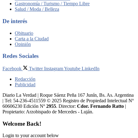
Gastronomía / Turismo / Tiempo Libre
Salud / Moda / Belleza
De interés
Obituario
Carta a la Ciudad
Opinión
Redes Sociales
Facebook
Twitter
Instagram
Youtube
LinkedIn
Redacción
Publicidad
Diario La Verdad | Roque Sáenz Peña 167 Junín, Bs. As. Argentina
| Tel: 54-236-4511559 © 2025 Registro de Propiedad Intelectual Nº
60606230 Edición Nº
2955
. Director:​
Cdor. Fernando Ratto
|
Propietario:​ Arzobispado de Mercedes - Luján.
Welcome Back!
Login to your account below