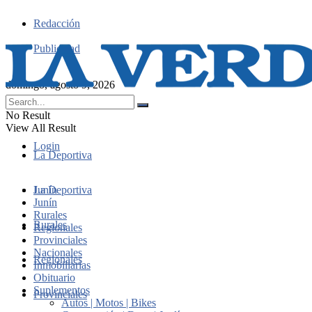
Redacción
Publicidad
domingo, agosto 9, 2026
No Result
View All Result
Login
La Deportiva
Junín
La Deportiva
Junín
Rurales
Rurales
Regionales
Provinciales
Nacionales
Regionales
Inmobiliarias
Obituario
Suplementos
Provinciales
Autos | Motos | Bikes