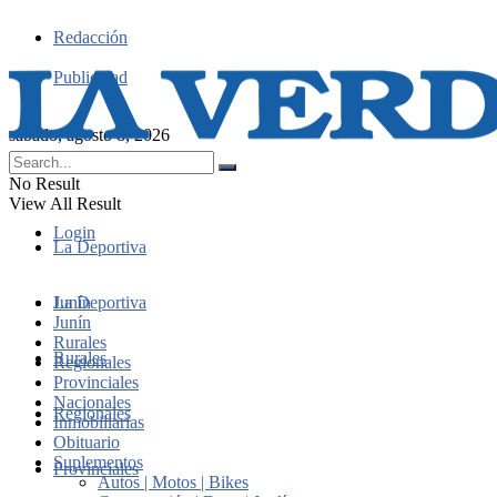
Redacción
Publicidad
sábado, agosto 8, 2026
No Result
View All Result
Login
La Deportiva
Junín
La Deportiva
Junín
Rurales
Rurales
Regionales
Provinciales
Nacionales
Regionales
Inmobiliarias
Obituario
Suplementos
Provinciales
Autos | Motos | Bikes