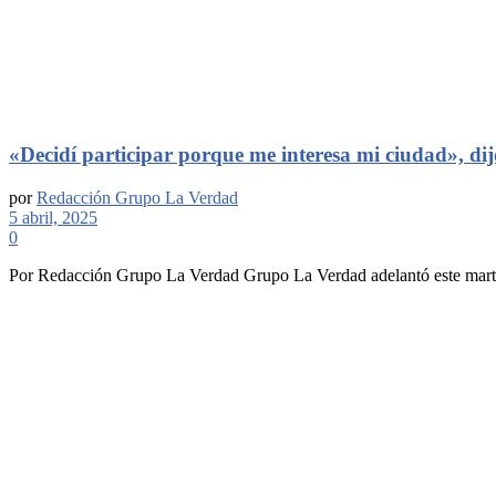
«Decidí participar porque me interesa mi ciudad», d
por
Redacción Grupo La Verdad
5 abril, 2025
0
Por Redacción Grupo La Verdad Grupo La Verdad adelantó este martes 