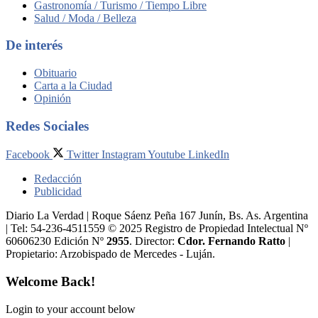
Gastronomía / Turismo / Tiempo Libre
Salud / Moda / Belleza
De interés
Obituario
Carta a la Ciudad
Opinión
Redes Sociales
Facebook
Twitter
Instagram
Youtube
LinkedIn
Redacción
Publicidad
Diario La Verdad | Roque Sáenz Peña 167 Junín, Bs. As. Argentina
| Tel: 54-236-4511559 © 2025 Registro de Propiedad Intelectual Nº
60606230 Edición Nº
2955
. Director:​
Cdor. Fernando Ratto
|
Propietario:​ Arzobispado de Mercedes - Luján.
Welcome Back!
Login to your account below