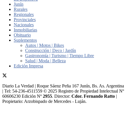
Junín
Rurales
Regionales
Provinciales
Nacionales
Inmobiliarias
Obituario
Suplementos
Autos | Motos | Bikes
Construcción | Deco | Jardín
Gastronomía | Turismo | Tiempo Libre
Salud | Moda | Belleza
Edición Impresa
Diario La Verdad | Roque Sáenz Peña 167 Junín, Bs. As. Argentina
| Tel: 54-236-4511559 © 2025 Registro de Propiedad Intelectual Nº
60606230 Edición Nº
2955
. Director:​
Cdor. Fernando Ratto
|
Propietario:​ Arzobispado de Mercedes - Luján.