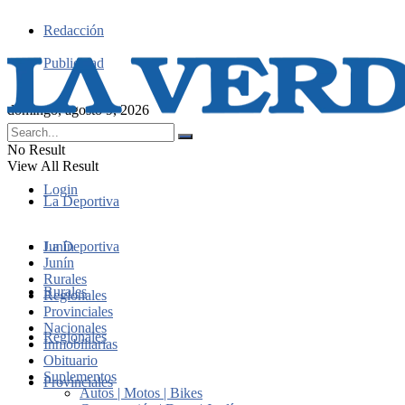
Redacción
Publicidad
domingo, agosto 9, 2026
No Result
View All Result
Login
La Deportiva
Junín
La Deportiva
Junín
Rurales
Rurales
Regionales
Provinciales
Nacionales
Regionales
Inmobiliarias
Obituario
Suplementos
Provinciales
Autos | Motos | Bikes