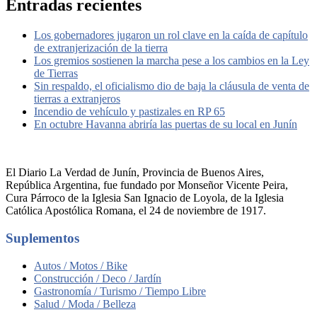
Entradas recientes
Los gobernadores jugaron un rol clave en la caída de capítulo
de extranjerización de la tierra
Los gremios sostienen la marcha pese a los cambios en la Ley
de Tierras
Sin respaldo, el oficialismo dio de baja la cláusula de venta de
tierras a extranjeros
Incendio de vehículo y pastizales en RP 65
En octubre Havanna abriría las puertas de su local en Junín
El Diario La Verdad de Junín, Provincia de Buenos Aires,
República Argentina, fue fundado por Monseñor Vicente Peira,
Cura Párroco de la Iglesia San Ignacio de Loyola, de la Iglesia
Católica Apostólica Romana, el 24 de noviembre de 1917.
Suplementos
Autos / Motos / Bike
Construcción / Deco / Jardín
Gastronomía / Turismo / Tiempo Libre
Salud / Moda / Belleza