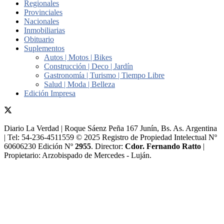
Regionales
Provinciales
Nacionales
Inmobiliarias
Obituario
Suplementos
Autos | Motos | Bikes
Construcción | Deco | Jardín
Gastronomía | Turismo | Tiempo Libre
Salud | Moda | Belleza
Edición Impresa
Diario La Verdad | Roque Sáenz Peña 167 Junín, Bs. As. Argentina
| Tel: 54-236-4511559 © 2025 Registro de Propiedad Intelectual Nº
60606230 Edición Nº
2955
. Director:​
Cdor. Fernando Ratto
|
Propietario:​ Arzobispado de Mercedes - Luján.