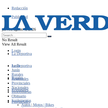
Redacción
Publicidad
jueves, agosto 6, 2026
No Result
View All Result
Login
La Deportiva
Junín
La Deportiva
Junín
Rurales
Rurales
Regionales
Provinciales
Nacionales
Regionales
Inmobiliarias
Obituario
Suplementos
Provinciales
Autos | Motos | Bikes