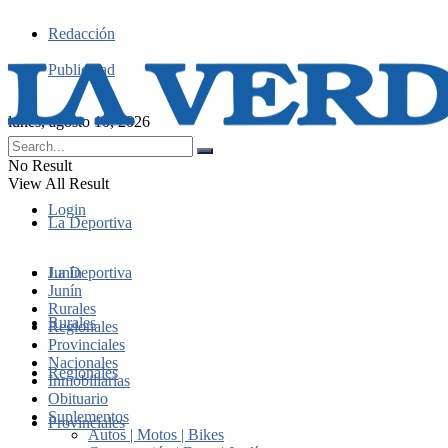
Redacción
Publicidad
lunes, agosto 10, 2026
No Result
View All Result
Login
La Deportiva
Junín
La Deportiva
Junín
Rurales
Rurales
Regionales
Provinciales
Nacionales
Regionales
Inmobiliarias
Obituario
Suplementos
Provinciales
Autos | Motos | Bikes