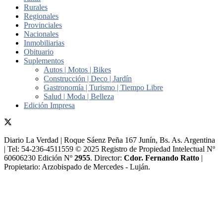
Rurales
Regionales
Provinciales
Nacionales
Inmobiliarias
Obituario
Suplementos
Autos | Motos | Bikes
Construcción | Deco | Jardín
Gastronomía | Turismo | Tiempo Libre
Salud | Moda | Belleza
Edición Impresa
Diario La Verdad | Roque Sáenz Peña 167 Junín, Bs. As. Argentina
| Tel: 54-236-4511559 © 2025 Registro de Propiedad Intelectual Nº
60606230 Edición Nº
2955
. Director:​
Cdor. Fernando Ratto
|
Propietario:​ Arzobispado de Mercedes - Luján.