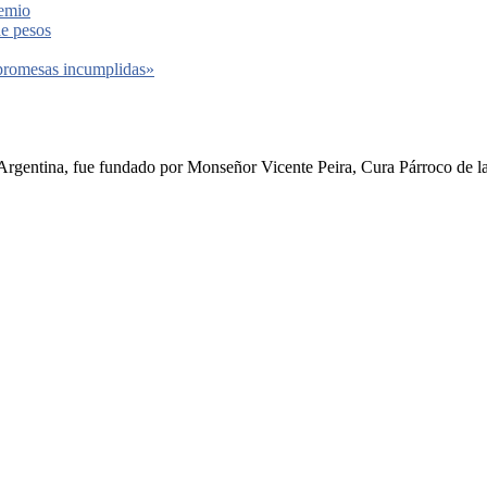
remio
de pesos
 promesas incumplidas»
rgentina, fue fundado por Monseñor Vicente Peira, Cura Párroco de la I