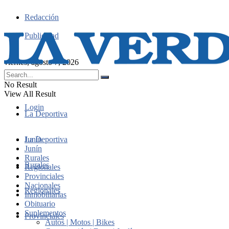
Redacción
Publicidad
viernes, agosto 7, 2026
No Result
View All Result
Login
La Deportiva
Junín
La Deportiva
Junín
Rurales
Rurales
Regionales
Provinciales
Nacionales
Regionales
Inmobiliarias
Obituario
Suplementos
Provinciales
Autos | Motos | Bikes