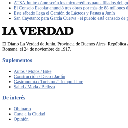
ATSA Junín: cómo serán los microcréditos para afiliados del g
El Consejo Escolar anunció tres obras por más de 88 millones 
Este sábado llega el Camión de Lácteos y Pastas a Junín
San Cayetano: para García Cuerva «el pueblo está cansado de
El Diario La Verdad de Junín, Provincia de Buenos Aires, República A
Romana, el 24 de noviembre de 1917.
Suplementos
Autos / Motos / Bike
Construcción / Deco / Jardín
Gastronomía / Turismo / Tiempo Libre
Salud / Moda / Belleza
De interés
Obituario
Carta a la Ciudad
Opinión