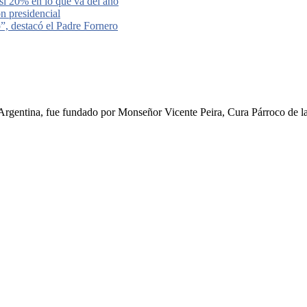
si 20% en lo que va del año
ón presidencial
o”, destacó el Padre Fornero
rgentina, fue fundado por Monseñor Vicente Peira, Cura Párroco de la I