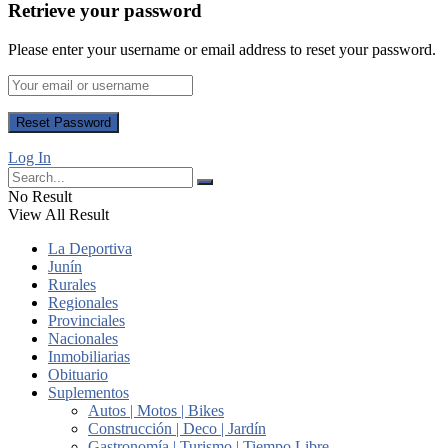
Retrieve your password
Please enter your username or email address to reset your password.
Log In
No Result
View All Result
La Deportiva
Junín
Rurales
Regionales
Provinciales
Nacionales
Inmobiliarias
Obituario
Suplementos
Autos | Motos | Bikes
Construcción | Deco | Jardín
Gastronomía | Turismo | Tiempo Libre