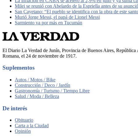
La inflación en CABA se aceleró al 2,9% en julio y ya suma ca
Milei se reunió con Abelardo de la Espriella antes de su asunci
San Cayetano: “El pueblo se identifica con la obra de este sant
Murió Jorge Messi, el papá de Lionel Messi
Sarmiento va por más en Tucumán
El Diario La Verdad de Junín, Provincia de Buenos Aires, República A
Romana, el 24 de noviembre de 1917.
Suplementos
Autos / Motos / Bike
Construcción / Deco / Jardín
Gastronomía / Turismo / Tiempo Libre
Salud / Moda / Belleza
De interés
Obituario
Carta a la Ciudad
Opinión