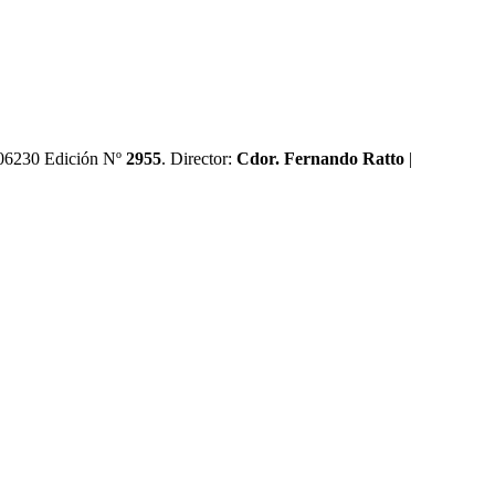
0606230 Edición Nº
2955
. Director:​
Cdor. Fernando Ratto
|