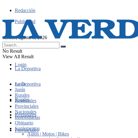
Redacción
Publicidad
sábado, agosto 8, 2026
No Result
View All Result
Login
La Deportiva
Junín
La Deportiva
Junín
Rurales
Rurales
Regionales
Provinciales
Nacionales
Regionales
Inmobiliarias
Obituario
Suplementos
Provinciales
Autos | Motos | Bikes