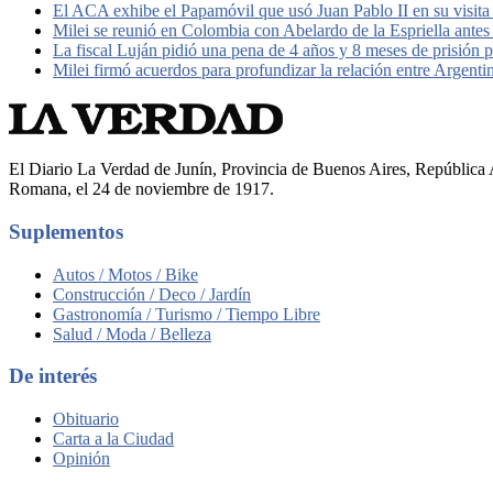
El ACA exhibe el Papamóvil que usó Juan Pablo II en su visita
Milei se reunió en Colombia con Abelardo de la Espriella antes
La fiscal Luján pidió una pena de 4 años y 8 meses de prisión 
Milei firmó acuerdos para profundizar la relación entre Argent
El Diario La Verdad de Junín, Provincia de Buenos Aires, República A
Romana, el 24 de noviembre de 1917.
Suplementos
Autos / Motos / Bike
Construcción / Deco / Jardín
Gastronomía / Turismo / Tiempo Libre
Salud / Moda / Belleza
De interés
Obituario
Carta a la Ciudad
Opinión