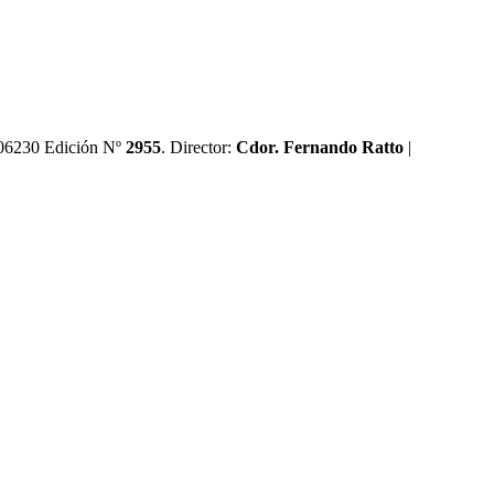
0606230 Edición Nº
2955
. Director:​
Cdor. Fernando Ratto
|