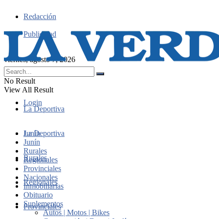
Redacción
Publicidad
viernes, agosto 7, 2026
No Result
View All Result
Login
La Deportiva
Junín
La Deportiva
Junín
Rurales
Rurales
Regionales
Provinciales
Nacionales
Regionales
Inmobiliarias
Obituario
Suplementos
Provinciales
Autos | Motos | Bikes