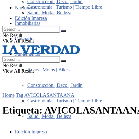
Construcción | Deco | Jardín
Gastronomía | Turismo | Tiempo Libre
Nacionales
Salud | Moda | Belleza
Edición Impresa
Inmobiliarias
No Result
Obituario
View All Result
Suplementos
No Result
Autos | Motos | Bikes
View All Result
Construcción | Deco | Jardín
Home
Tag
AVICOLASANTAANA
Gastronomía | Turismo | Tiempo Libre
Etiqueta:
AVICOLASANTAAN
Salud | Moda | Belleza
Edición Impresa