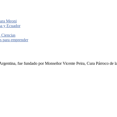
para Meoni
ina y Ecuador
e Ciencias
les para emprender
rgentina, fue fundado por Monseñor Vicente Peira, Cura Párroco de la I