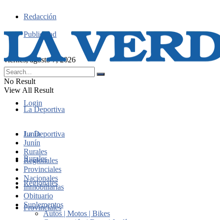
Redacción
Publicidad
viernes, agosto 7, 2026
No Result
View All Result
Login
La Deportiva
Junín
La Deportiva
Junín
Rurales
Rurales
Regionales
Provinciales
Nacionales
Regionales
Inmobiliarias
Obituario
Suplementos
Provinciales
Autos | Motos | Bikes