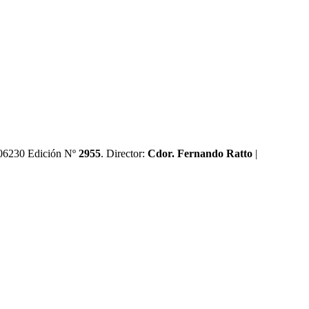
0606230 Edición Nº
2955
. Director:​
Cdor. Fernando Ratto
|