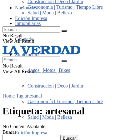
Construcción | Deco | Jardín
Gastronomía | Turismo | Tiempo Libre
Nacionales
Salud | Moda | Belleza
Edición Impresa
Inmobiliarias
No Result
Obituario
View All Result
Suplementos
No Result
Autos | Motos | Bikes
View All Result
Construcción | Deco | Jardín
Home
Tag
artesanal
Gastronomía | Turismo | Tiempo Libre
Etiqueta:
artesanal
Salud | Moda | Belleza
No Content Available
Buscar
Edición Impresa
Buscar