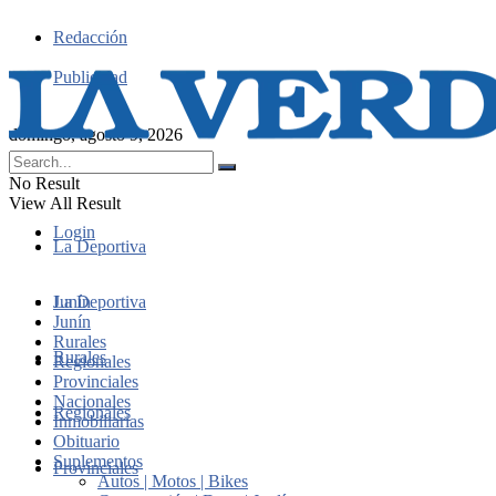
Redacción
Publicidad
domingo, agosto 9, 2026
No Result
View All Result
Login
La Deportiva
Junín
La Deportiva
Junín
Rurales
Rurales
Regionales
Provinciales
Nacionales
Regionales
Inmobiliarias
Obituario
Suplementos
Provinciales
Autos | Motos | Bikes