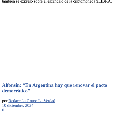
también se expresó sobre el escándalo de la criptomoneda $LIBRA.
...
Alfonsín: “En Argentina hay que renovar el pacto
democrático”
por
Redacción Grupo La Verdad
10 diciembre, 2024
0