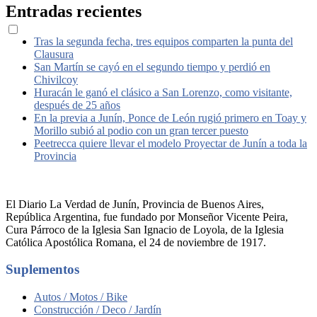
Entradas recientes
Tras la segunda fecha, tres equipos comparten la punta del
Clausura
San Martín se cayó en el segundo tiempo y perdió en
Chivilcoy
Huracán le ganó el clásico a San Lorenzo, como visitante,
después de 25 años
En la previa a Junín, Ponce de León rugió primero en Toay y
Morillo subió al podio con un gran tercer puesto
Peetrecca quiere llevar el modelo Proyectar de Junín a toda la
Provincia
El Diario La Verdad de Junín, Provincia de Buenos Aires,
República Argentina, fue fundado por Monseñor Vicente Peira,
Cura Párroco de la Iglesia San Ignacio de Loyola, de la Iglesia
Católica Apostólica Romana, el 24 de noviembre de 1917.
Suplementos
Autos / Motos / Bike
Construcción / Deco / Jardín