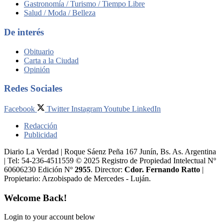
Gastronomía / Turismo / Tiempo Libre
Salud / Moda / Belleza
De interés
Obituario
Carta a la Ciudad
Opinión
Redes Sociales
Facebook
Twitter
Instagram
Youtube
LinkedIn
Redacción
Publicidad
Diario La Verdad | Roque Sáenz Peña 167 Junín, Bs. As. Argentina
| Tel: 54-236-4511559 © 2025 Registro de Propiedad Intelectual Nº
60606230 Edición Nº
2955
. Director:​
Cdor. Fernando Ratto
|
Propietario:​ Arzobispado de Mercedes - Luján.
Welcome Back!
Login to your account below