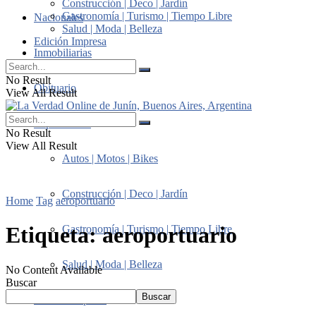
Construcción | Deco | Jardín
Gastronomía | Turismo | Tiempo Libre
Nacionales
Salud | Moda | Belleza
Edición Impresa
Inmobiliarias
No Result
Obituario
View All Result
Suplementos
No Result
View All Result
Autos | Motos | Bikes
Construcción | Deco | Jardín
Home
Tag
aeroportuario
Etiqueta:
aeroportuario
Gastronomía | Turismo | Tiempo Libre
Salud | Moda | Belleza
No Content Available
Buscar
Buscar
Edición Impresa