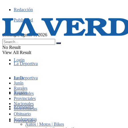
Redacción
Publicidad
domingo, agosto 9, 2026
No Result
View All Result
Login
La Deportiva
Junín
La Deportiva
Junín
Rurales
Rurales
Regionales
Provinciales
Nacionales
Regionales
Inmobiliarias
Obituario
Suplementos
Provinciales
Autos | Motos | Bikes