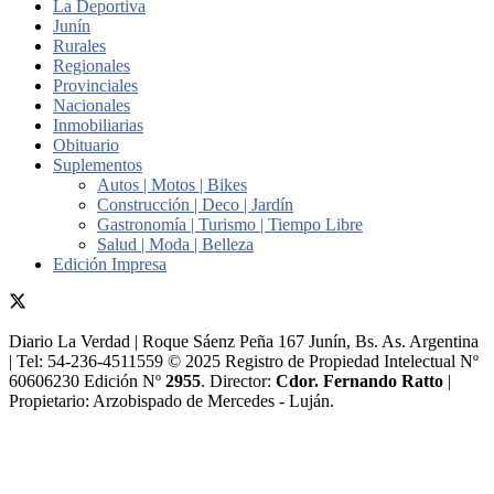
La Deportiva
Junín
Rurales
Regionales
Provinciales
Nacionales
Inmobiliarias
Obituario
Suplementos
Autos | Motos | Bikes
Construcción | Deco | Jardín
Gastronomía | Turismo | Tiempo Libre
Salud | Moda | Belleza
Edición Impresa
Diario La Verdad | Roque Sáenz Peña 167 Junín, Bs. As. Argentina
| Tel: 54-236-4511559 © 2025 Registro de Propiedad Intelectual Nº
60606230 Edición Nº
2955
. Director:​
Cdor. Fernando Ratto
|
Propietario:​ Arzobispado de Mercedes - Luján.