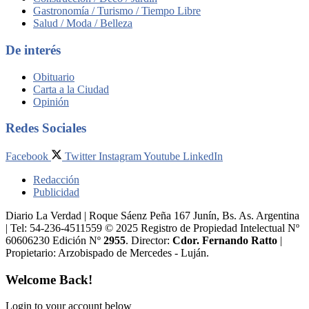
Gastronomía / Turismo / Tiempo Libre
Salud / Moda / Belleza
De interés
Obituario
Carta a la Ciudad
Opinión
Redes Sociales
Facebook
Twitter
Instagram
Youtube
LinkedIn
Redacción
Publicidad
Diario La Verdad | Roque Sáenz Peña 167 Junín, Bs. As. Argentina
| Tel: 54-236-4511559 © 2025 Registro de Propiedad Intelectual Nº
60606230 Edición Nº
2955
. Director:​
Cdor. Fernando Ratto
|
Propietario:​ Arzobispado de Mercedes - Luján.
Welcome Back!
Login to your account below