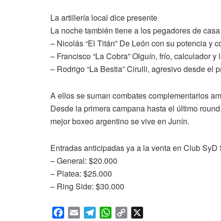
La artillería local dice presente
La noche también tiene a los pegadores de casa l
– Nicolás “El Titán” De León con su potencia y c
– Francisco “La Cobra” Olguín, frío, calculador y l
– Rodrigo “La Bestia” Cirulli, agresivo desde el 
A ellos se suman combates complementarios amate
Desde la primera campana hasta el último round,
mejor boxeo argentino se vive en Junín.
Entradas anticipadas ya a la venta en Club SyD 
– General: $20.000
– Platea: $25.000
– Ring Side: $30.000
F
E
T
W
C
X