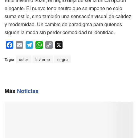
Este invierno 2025, el negro deja de ser la única opción
elegante. El nuevo tono neutro que se impone no solo
suma estilo, sino también una sensación visual de calidez
y modernidad. Un cambio de paradigma para quienes
siguen la moda sin perder comodidad ni identidad.
F
E
T
W
C
X
a
m
e
h
o
c
a
l
a
p
Tags:
color
invierno
negro
e
i
e
t
y
b
l
g
s
L
o
r
A
i
o
a
p
n
Más
Noticias
k
m
p
k