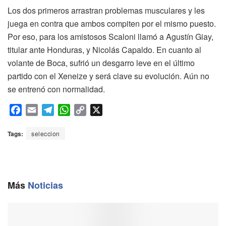
Los dos primeros arrastran problemas musculares y les
juega en contra que ambos compiten por el mismo puesto.
Por eso, para los amistosos Scaloni llamó a Agustín Giay,
titular ante Honduras, y Nicolás Capaldo. En cuanto al
volante de Boca, sufrió un desgarro leve en el último
partido con el Xeneize y será clave su evolución. Aún no
se entrenó con normalidad.
F
E
T
W
C
X
a
m
e
h
o
c
a
l
a
p
Tags:
seleccion
e
i
e
t
y
b
l
g
s
L
o
r
A
i
o
a
p
n
Más
Noticias
k
m
p
k