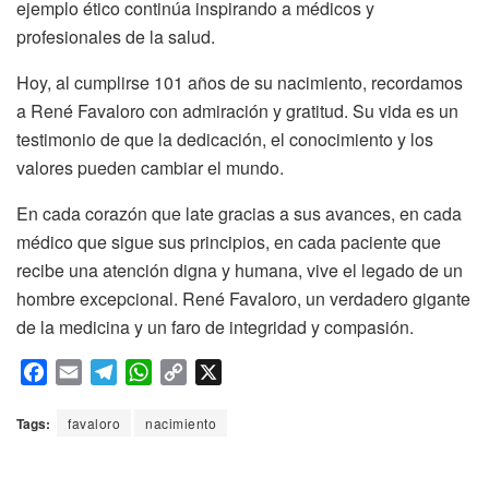
ejemplo ético continúa inspirando a médicos y
profesionales de la salud.
Hoy, al cumplirse 101 años de su nacimiento, recordamos
a René Favaloro con admiración y gratitud. Su vida es un
testimonio de que la dedicación, el conocimiento y los
valores pueden cambiar el mundo.
En cada corazón que late gracias a sus avances, en cada
médico que sigue sus principios, en cada paciente que
recibe una atención digna y humana, vive el legado de un
hombre excepcional. René Favaloro, un verdadero gigante
de la medicina y un faro de integridad y compasión.
F
E
T
W
C
X
a
m
e
h
o
c
a
l
a
p
Tags:
favaloro
nacimiento
e
i
e
t
y
b
l
g
s
L