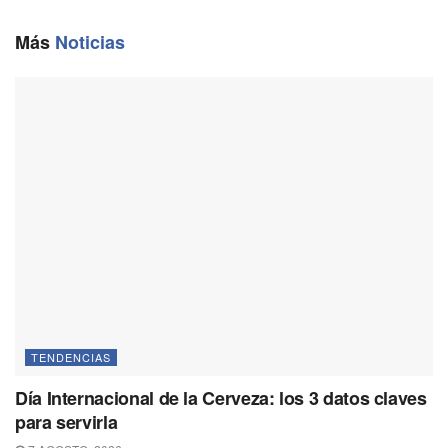
o
r
A
i
o
a
p
n
Más
Noticias
k
m
p
k
TENDENCIAS
Día Internacional de la Cerveza: los 3 datos claves
para servirla