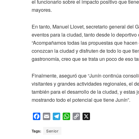
el funcionario sobre el impacto positivo que tiene
mayores.
En tanto, Manuel Llovet, secretario general del G
eventos para la ciudad, tanto desde lo deportivo
“Acompañamos todas las propuestas que hacen q
conozcan la ciudad y disfruten de todo lo que tie
gastronomía, creo que se trata un poco de eso t
Finalmente, aseguró que “Junín continúa consol
visitantes y grandes actividades regionales, el 
también para el desarrollo de la ciudad, y estas
mostrando todo el potencial que tiene Junín”.
F
E
T
W
C
X
a
m
e
h
o
c
a
l
a
p
Tags:
Senior
e
i
e
t
y