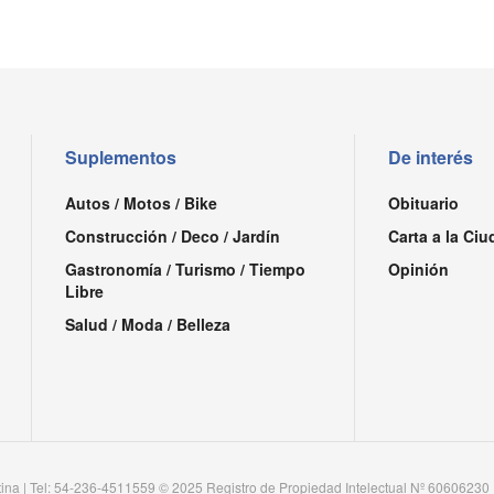
Suplementos
De interés
Autos / Motos / Bike
Obituario
Construcción / Deco / Jardín
Carta a la Ciu
Gastronomía / Turismo / Tiempo
Opinión
Libre
Salud / Moda / Belleza
tina | Tel: 54-236-4511559 © 2025 Registro de Propiedad Intelectual Nº 60606230