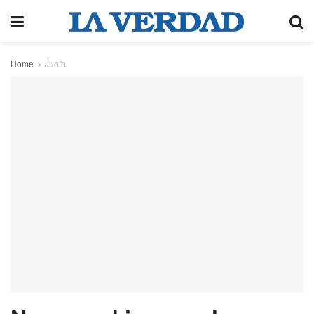
Home
Junín