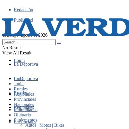
Redacción
Publicidad
domingo, agosto 9, 2026
No Result
View All Result
Login
La Deportiva
Junín
La Deportiva
Junín
Rurales
Rurales
Regionales
Provinciales
Nacionales
Regionales
Inmobiliarias
Obituario
Suplementos
Provinciales
Autos | Motos | Bikes