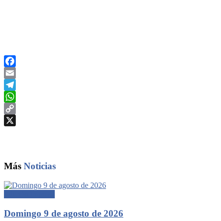
Facebook
Email
Telegram
WhatsApp
Copy
Link
X
Más
Noticias
Edición Impresa
Domingo 9 de agosto de 2026