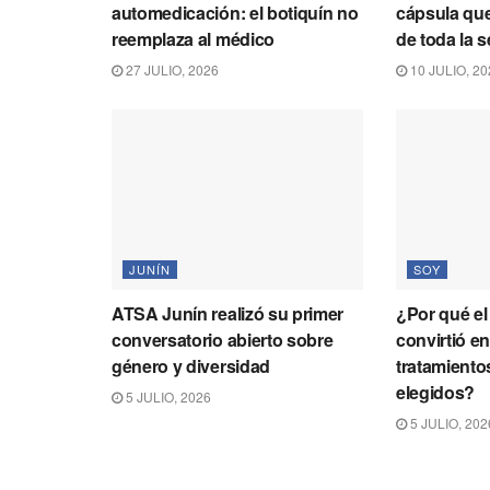
automedicación: el botiquín no
cápsula que
reemplaza al médico
de toda la 
27 JULIO, 2026
10 JULIO, 20
JUNÍN
SOY
ATSA Junín realizó su primer
¿Por qué el
conversatorio abierto sobre
convirtió e
género y diversidad
tratamiento
elegidos?
5 JULIO, 2026
5 JULIO, 202