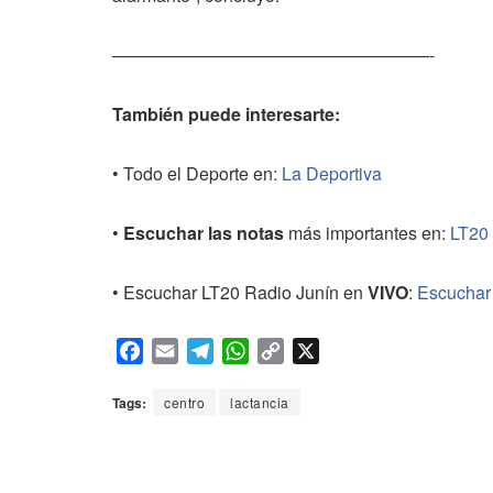
——————————————————-
También puede interesarte:
• Todo el Deporte en:
La Deportiva
•
Escuchar las notas
más importantes en:
LT20
• Escuchar LT20 Radio Junín en
VIVO
:
Escuchar
F
E
T
W
C
X
a
m
e
h
o
c
a
l
a
p
Tags:
centro
lactancia
e
i
e
t
y
b
l
g
s
L
o
r
A
i