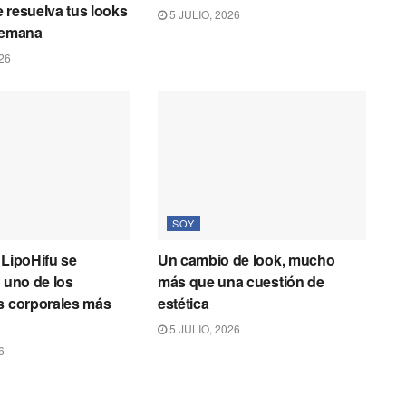
 resuelva tus looks
5 JULIO, 2026
semana
26
SOY
 LipoHifu se
Un cambio de look, mucho
n uno de los
más que una cuestión de
s corporales más
estética
5 JULIO, 2026
6