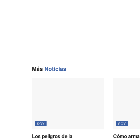
o
a
p
n
k
m
p
k
Más
Noticias
SOY
SOY
Los peligros de la
Cómo armar