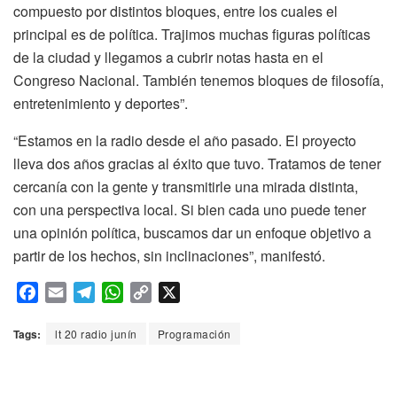
compuesto por distintos bloques, entre los cuales el
principal es de política. Trajimos muchas figuras políticas
de la ciudad y llegamos a cubrir notas hasta en el
Congreso Nacional. También tenemos bloques de filosofía,
entretenimiento y deportes”.
“Estamos en la radio desde el año pasado. El proyecto
lleva dos años gracias al éxito que tuvo. Tratamos de tener
cercanía con la gente y transmitirle una mirada distinta,
con una perspectiva local. Si bien cada uno puede tener
una opinión política, buscamos dar un enfoque objetivo a
partir de los hechos, sin inclinaciones”, manifestó.
F
E
T
W
C
X
a
m
e
h
o
c
a
l
a
p
Tags:
lt 20 radio junín
Programación
e
i
e
t
y
b
l
g
s
L