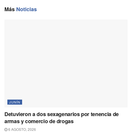
o
r
A
i
o
a
p
n
Más
Noticias
k
m
p
k
JUNÍN
Detuvieron a dos sexagenarios por tenencia de
armas y comercio de drogas
6 AGOSTO, 2026