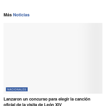
b
l
g
s
L
o
r
A
i
o
a
p
n
Más
Noticias
k
m
p
k
NACIONALES
Lanzaron un concurso para elegir la canción
oficial de la visita de León XIV