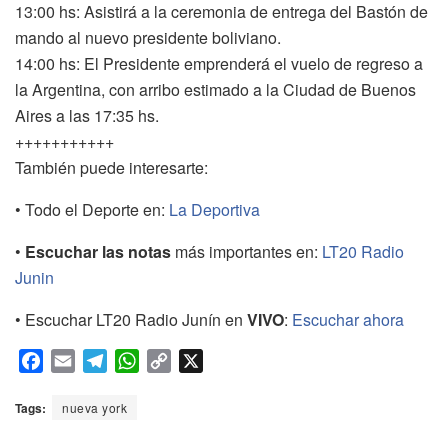
13:00 hs: Asistirá a la ceremonia de entrega del Bastón de
mando al nuevo presidente boliviano.
14:00 hs: El Presidente emprenderá el vuelo de regreso a
la Argentina, con arribo estimado a la Ciudad de Buenos
Aires a las 17:35 hs.
+++++++++++
También puede interesarte:
• Todo el Deporte en:
La Deportiva
•
Escuchar las notas
más importantes en:
LT20 Radio
Junin
• Escuchar LT20 Radio Junín en
VIVO
:
Escuchar ahora
F
E
T
W
C
X
a
m
e
h
o
c
a
l
a
p
Tags:
nueva york
e
i
e
t
y