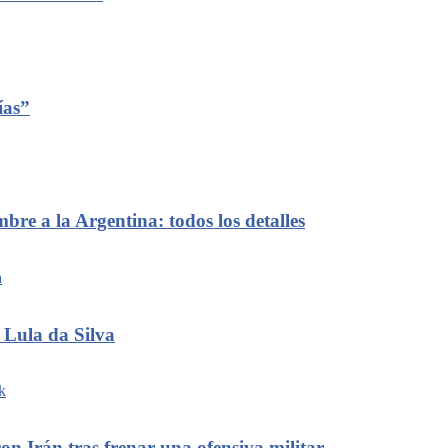
ías”
re a la Argentina: todos los detalles
 Lula da Silva
on Irán tras frenar una ofensiva militar