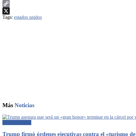
WhatsApp
Copy
Tags:
estados unidos
Link
X
Más
Noticias
Internacionales
Trump firmó órdenes ejecutivas contra el «turismo d