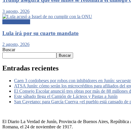
3 agosto, 2026
Internacionales
Lula irá por su cuarto mandato
2 agosto, 2026
Buscar
Buscar
Entradas recientes
Caen 3 cordobeses por robos con inhibidores en Junín: secuestr
ATSA Junín: cómo serán los microcréditos para afiliados del g
El Consejo Escolar anunció tres obras por más de 88 millones 
Este sábado llega el Camión de Lácteos y Pastas a Junín
San Cayetano: para García Cuerva «el pueblo está cansado de
El Diario La Verdad de Junín, Provincia de Buenos Aires, República A
Romana, el 24 de noviembre de 1917.