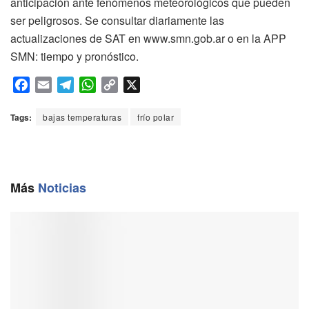
anticipación ante fenómenos meteorológicos que pueden
ser peligrosos. Se consultar diariamente las
actualizaciones de SAT en www.smn.gob.ar o en la APP
SMN: tiempo y pronóstico.
F
E
T
W
C
X
a
m
e
h
o
c
a
l
a
p
Tags:
bajas temperaturas
frío polar
e
i
e
t
y
b
l
g
s
L
o
r
A
i
o
a
p
n
Más
Noticias
k
m
p
k