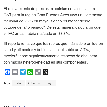
El relevamiento de precios minoristas de la consultora
C&T para la región Gran Buenos Aires tuvo un incremento
mensual de 2,2% en mayo, siendo “el menor desde
octubre del año pasado”. De esta manera, calcularon que
el IPC anual habría marcado un 33,3%.
El reporte remarcó que los rubros que más subieron fueron
salud y alimentos y bebidas, el cual subió un 2,7%,
“acelerándose significativamente respecto de abril pero
con mucha heterogeneidad en sus componentes”.
F
E
T
W
C
X
a
m
e
h
o
c
a
l
a
p
Tags:
indec
inflacion
mayo
e
i
e
t
y
b
l
g
s
L
o
r
A
i
o
a
p
n