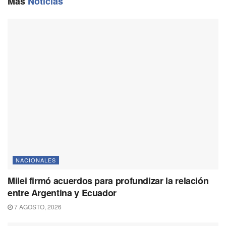
Más
Noticias
k
m
p
k
NACIONALES
Milei firmó acuerdos para profundizar la relación
entre Argentina y Ecuador
7 AGOSTO, 2026