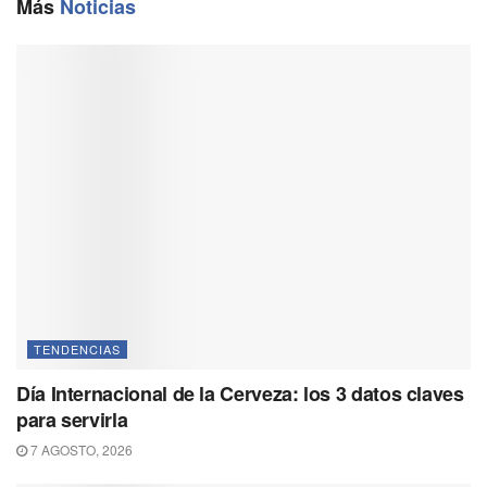
o
a
p
n
Más
Noticias
k
m
p
k
TENDENCIAS
Día Internacional de la Cerveza: los 3 datos claves
para servirla
7 AGOSTO, 2026