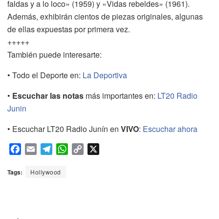
faldas y a lo loco» (1959) y «Vidas rebeldes» (1961).
Además, exhibirán cientos de piezas originales, algunas
de ellas expuestas por primera vez.
+++++
También puede interesarte:
• Todo el Deporte en:
La Deportiva
•
Escuchar las notas
más importantes en:
LT20 Radio
Junin
• Escuchar LT20 Radio Junín en
VIVO
:
Escuchar ahora
F
E
T
W
C
X
a
m
e
h
o
c
a
l
a
p
Tags:
Hollywood
e
i
e
t
y
b
l
g
s
L
o
r
A
i