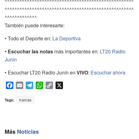
^^^^^^^^^^^^^^^^^^^^^^^^^^^^^^^^^^^^^^^^^^^^^^^^^^^^
^^^^^^^^^^^^^^^^^^^^^^^^^^^^^^^^^^^^^^^^^^^^^^^^^^^^
^^^^^^^^^^^^^
También puede interesarte:
• Todo el Deporte en:
La Deportiva
•
Escuchar las notas
más importantes en:
LT20 Radio
Junin
• Escuchar LT20 Radio Junín en
VIVO
:
Escuchar ahora
F
E
T
W
C
X
a
m
e
h
o
c
a
l
a
p
Tags:
hamas
e
i
e
t
y
b
l
g
s
L
o
r
A
i
o
a
p
n
Más
Noticias
k
m
p
k