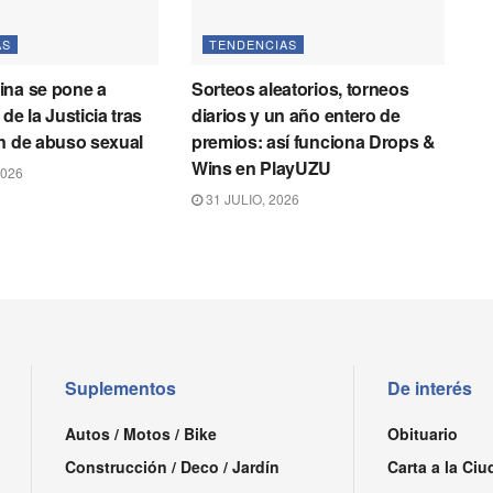
AS
TENDENCIAS
ina se pone a
Sorteos aleatorios, torneos
de la Justicia tras
diarios y un año entero de
n de abuso sexual
premios: así funciona Drops &
Wins en PlayUZU
2026
31 JULIO, 2026
Suplementos
De interés
Autos / Motos / Bike
Obituario
Construcción / Deco / Jardín
Carta a la Ciu