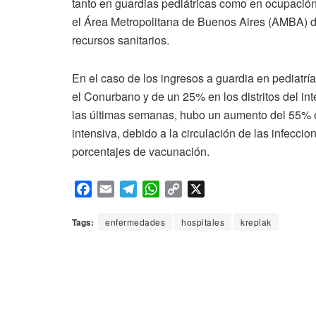
tanto en guardias pediátricas como en ocupación
el Área Metropolitana de Buenos Aires (AMBA) 
recursos sanitarios.
En el caso de los ingresos a guardia en pediatrí
el Conurbano y de un 25% en los distritos del int
las últimas semanas, hubo un aumento del 55% e
intensiva, debido a la circulación de las infeccio
porcentajes de vacunación.
F
E
T
W
C
X
a
m
e
h
o
c
a
l
a
p
Tags:
enfermedades
hospitales
kreplak
e
i
e
t
y
b
l
g
s
L
o
r
A
i
o
a
p
n
k
m
p
k