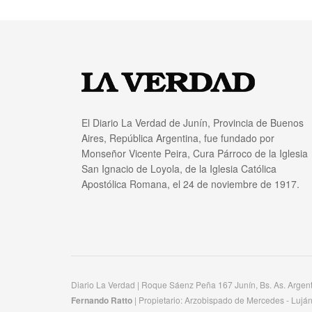
El Diario La Verdad de Junín, Provincia de Buenos
Aires, República Argentina, fue fundado por
Monseñor Vicente Peira, Cura Párroco de la Iglesia
San Ignacio de Loyola, de la Iglesia Católica
Apostólica Romana, el 24 de noviembre de 1917.
Diario La Verdad | Roque Sáenz Peña 167 Junín, Bs. As. Argen
Fernando Ratto
| Propietario:​ Arzobispado de Mercedes - Luján