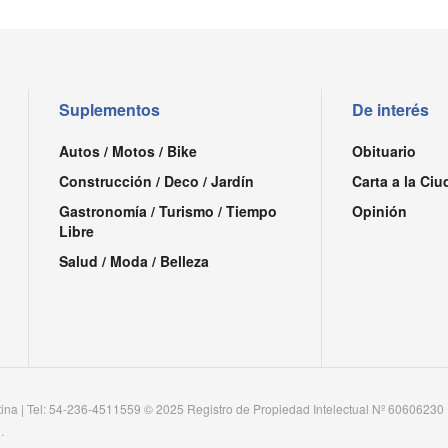
Suplementos
De interés
Autos / Motos / Bike
Obituario
Construcción / Deco / Jardín
Carta a la Ciu
Gastronomía / Turismo / Tiempo
Opinión
Libre
Salud / Moda / Belleza
tina | Tel: 54-236-4511559 © 2025 Registro de Propiedad Intelectual Nº 60606230
.