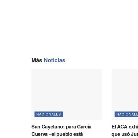
k
m
p
k
Más
Noticias
NACIONALES
NACIONAL
San Cayetano: para García
El ACA exhi
Cuerva «el pueblo está
que usó Jua