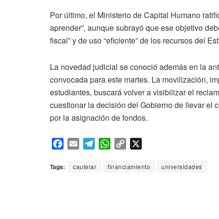
Por último, el Ministerio de Capital Humano ratif
aprender”, aunque subrayó que ese objetivo deb
fiscal” y de uso “eficiente” de los recursos del Es
La novedad judicial se conoció además en la an
convocada para este martes. La movilización, im
estudiantes, buscará volver a visibilizar el recl
cuestionar la decisión del Gobierno de llevar el c
por la asignación de fondos.
F
E
T
W
C
X
a
m
e
h
o
c
a
l
a
p
Tags:
cautelar
financiamiento
universidades
e
i
e
t
y
b
l
g
s
L
o
r
A
i
o
a
p
n