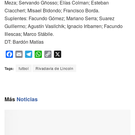
Meza; Servando Gñosso; Elías Colman; Esteban
Ciaccheri; Misael Bidondo; Francisco Borda.
Suplentes: Facundo Gómez; Mariano Serra; Suarez
Guillermo; Agustín Vasilchik; Ignacio Iribarren; Facundo
Illescas; Marco Stábile.
DT: Bardón Matías
F
E
T
W
C
X
a
m
e
h
o
c
a
l
a
p
Tags:
futbol
Rivadavia de Lincoln
e
i
e
t
y
b
l
g
s
L
o
r
A
i
o
a
p
n
Más
Noticias
k
m
p
k