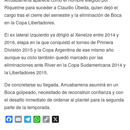
Riquelme para suceder a Claudio Úbeda, quien dejó el
cargo tras el cierre del semestre y la eliminación de Boca
en la Copa Libertadores.
El ex lateral izquierdo ya dirigió al Xeneize entre 2014 y
2016, etapa en la que conquistó el torneo de Primera
División 2015 y la Copa Argentina de ese mismo año
aunque su ciclo también quedó marcado por las
eliminaciones ante River en la Copa Sudamericana 2014 y
la Libertadores 2015.
De concretarse su llegada, Arruabarrena asumirá en un
Boca golpeado, necesitado de reconstruir confianza y con
el desafío inmediato de ordenar al plantel para la segunda
parte de la temporada.
F
E
T
W
C
X
a
m
e
h
o