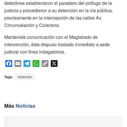
detectives establecieron el paradero del prófugo de la
justicia y procedieron a su detención en la vía pública,
precisamente en la intercepción de las calles Av.
Circunvalación y Colectora.
Mantenida comunicación con el Magistrado de
intervención, éste dispuso traslado inmediato a sede
judicial con fines indagatorios.
F
E
T
W
C
X
a
m
e
h
o
c
a
l
a
p
Tags:
detenido
e
i
e
t
y
b
l
g
s
L
o
r
A
i
o
a
p
n
Más
Noticias
k
m
p
k