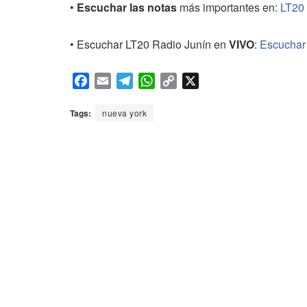
•
Escuchar las notas
más importantes en:
LT20
• Escuchar LT20 Radio Junín en
VIVO
:
Escuchar
F
E
T
W
C
X
a
m
e
h
o
c
a
l
a
p
Tags:
nueva york
e
i
e
t
y
b
l
g
s
L
o
r
A
i
o
a
p
n
k
m
p
k