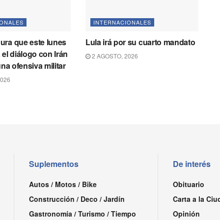
IONALES
INTERNACIONALES
ura que este lunes
Lula irá por su cuarto mandato
 el diálogo con Irán
2 AGOSTO, 2026
una ofensiva militar
2026
Suplementos
De interés
Autos / Motos / Bike
Obituario
Construcción / Deco / Jardín
Carta a la Ciu
Gastronomía / Turismo / Tiempo
Opinión