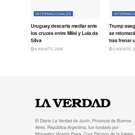
INTERNACIONALES
INTERNAC
Uruguay descarta mediar ante
Trump aseg
los cruces entre Milei y Lula da
se retomará
Silva
tras frenar 
4 AGOSTO, 2026
3 AGOSTO, 
El Diario La Verdad de Junín, Provincia de Buenos
Aires, República Argentina, fue fundado por
Monseñor Vicente Peira, Cura Párroco de la Iglesia