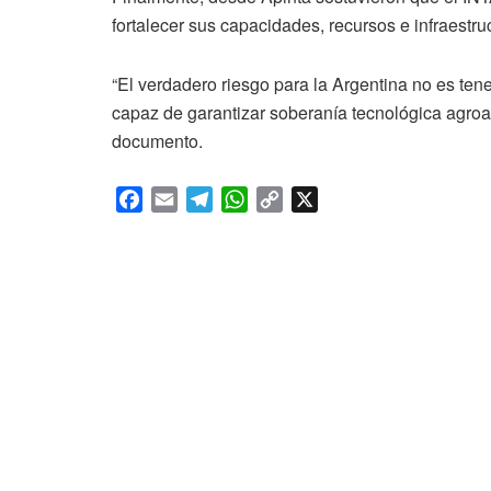
fortalecer sus capacidades, recursos e infraestru
“El verdadero riesgo para la Argentina no es tene
capaz de garantizar soberanía tecnológica agroali
documento.
F
E
T
W
C
X
a
m
e
h
o
c
a
l
a
p
e
i
e
t
y
b
l
g
s
L
o
r
A
i
o
a
p
n
k
m
p
k