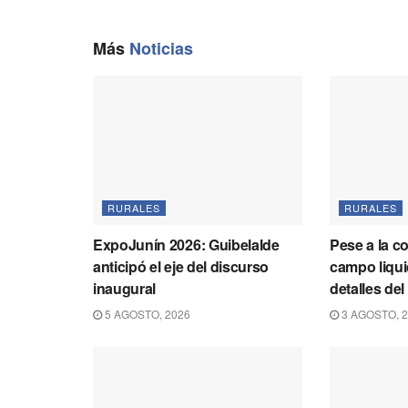
Más
Noticias
RURALES
RURALES
ExpoJunín 2026: Guibelalde
Pese a la c
anticipó el eje del discurso
campo liqu
inaugural
detalles del
5 AGOSTO, 2026
3 AGOSTO, 