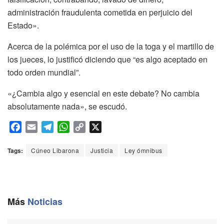
administración fraudulenta cometida en perjuicio del
Estado».
Acerca de la polémica por el uso de la toga y el martillo de
los jueces, lo justificó diciendo que “es algo aceptado en
todo orden mundial”.
«¿Cambia algo y esencial en este debate? No cambia
absolutamente nada», se escudó.
F
E
T
W
C
X
a
m
e
h
o
c
a
l
a
p
Tags:
Cúneo Libarona
Justicia
Ley ómnibus
e
i
e
t
y
b
l
g
s
L
o
r
A
i
o
a
p
n
Más
Noticias
k
m
p
k