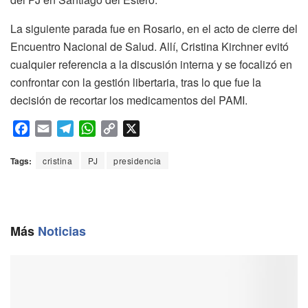
La siguiente parada fue en Rosario, en el acto de cierre del
Encuentro Nacional de Salud. Allí, Cristina Kirchner evitó
cualquier referencia a la discusión interna y se focalizó en
confrontar con la gestión libertaria, tras lo que fue la
decisión de recortar los medicamentos del PAMI.
F
E
T
W
C
X
a
m
e
h
o
c
a
l
a
p
Tags:
cristina
PJ
presidencia
e
i
e
t
y
b
l
g
s
L
o
r
A
i
o
a
p
n
Más
Noticias
k
m
p
k