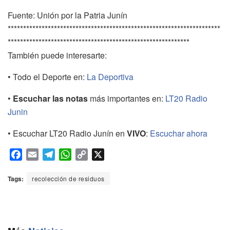
Fuente: Unión por la Patria Junín
*********************************************************************
***********************************************************
También puede interesarte:
• Todo el Deporte en:
La Deportiva
•
Escuchar las notas
más importantes en:
LT20 Radio
Junin
• Escuchar LT20 Radio Junín en
VIVO
:
Escuchar ahora
F
E
T
W
C
X
a
m
e
h
o
c
a
l
a
p
Tags:
recolección de residuos
e
i
e
t
y
b
l
g
s
L
o
r
A
i
o
a
p
n