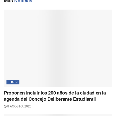
Más
Noticias
k
m
p
k
JUNÍN
Proponen incluir los 200 años de la ciudad en la
agenda del Concejo Deliberante Estudiantil
8 AGOSTO, 2026