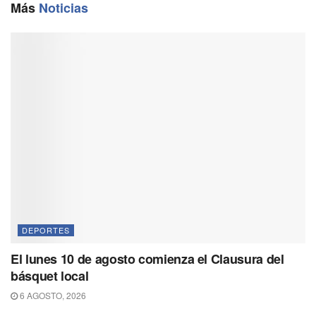
o
a
p
n
Más
Noticias
k
m
p
k
DEPORTES
El lunes 10 de agosto comienza el Clausura del
básquet local
6 AGOSTO, 2026