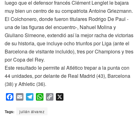
luego que el defensor francés Clément Lenglet le bajara
muy bien un centro de su compatriota Antoine Griezmann.
El Colchonero, donde fueron titulares Rodrigo De Paul -
una de las figuras del encuentro-, Nahuel Molina y
Giuliano Simeone, extendió así la mejor racha de victorias
de su historia, que incluye ocho triunfos por Liga (ante el
Barcelona de visitante incluido), tres por Champions y tres
por Copa del Rey.
Este resultado le permite al Atlético trepar a la punta con
44 unidades, por delante de Real Madrid (43), Barcelona
(38) y Athletic (36).
F
E
T
W
C
X
a
m
e
h
o
c
a
l
a
p
Tags:
julián álvarez
e
i
e
t
y
b
l
g
s
L
o
r
A
i