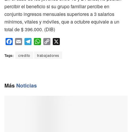
percibir el beneficio si su grupo familiar percibe en
conjunto ingresos mensuales superiores a 3 salarios
mínimos, vitales y móviles, que a octubre equivale a un
total de $ 396.000. (DIB)
F
E
T
W
C
X
a
m
e
h
o
c
a
l
a
p
Tags:
credito
trabajadores
e
i
e
t
y
b
l
g
s
L
o
r
A
i
o
a
p
n
Más
Noticias
k
m
p
k