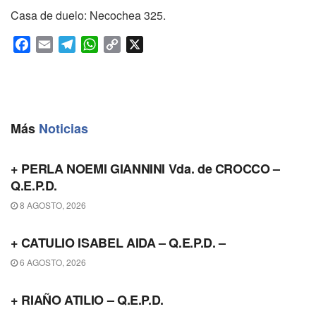
Casa de duelo: Necochea 325.
F
E
T
W
C
X
a
m
e
h
o
c
a
l
a
p
e
i
e
t
y
b
l
g
s
L
Más
Noticias
o
r
A
i
OBITUARIO
o
a
p
n
k
m
p
k
+ PERLA NOEMI GIANNINI Vda. de CROCCO –
Q.E.P.D.
8 AGOSTO, 2026
OBITUARIO
+ CATULIO ISABEL AIDA – Q.E.P.D. –
6 AGOSTO, 2026
OBITUARIO
+ RIAÑO ATILIO – Q.E.P.D.