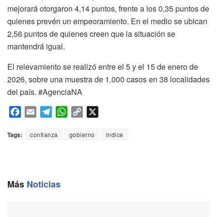
mejorará otorgaron 4,14 puntos, frente a los 0,35 puntos de
quienes prevén un empeoramiento. En el medio se ubican
2,56 puntos de quienes creen que la situación se
mantendrá igual.
El relevamiento se realizó entre el 5 y el 15 de enero de
2026, sobre una muestra de 1.000 casos en 38 localidades
del país. #AgenciaNA
F
E
T
W
C
X
a
m
e
h
o
c
a
l
a
p
Tags:
confianza
gobierno
indice
e
i
e
t
y
b
l
g
s
L
o
r
A
i
o
a
p
n
Más
Noticias
k
m
p
k