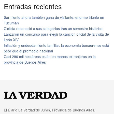
Entradas recientes
Sarmiento ahora también gana de visitante: enorme triunfo en
Tucumán
Ciclista reconoció a sus categorías tras un semestre histórico
Lanzaron un concurso para elegir la canción oficial de la visita de
León XIV
Inflación y endeudamiento familiar: la economía bonaerense está
peor que el promedio nacional
Casi 290 mil hectáreas están en manos extranjeras en la
provincia de Buenos Aires
El Diario La Verdad de Junín, Provincia de Buenos Aires,