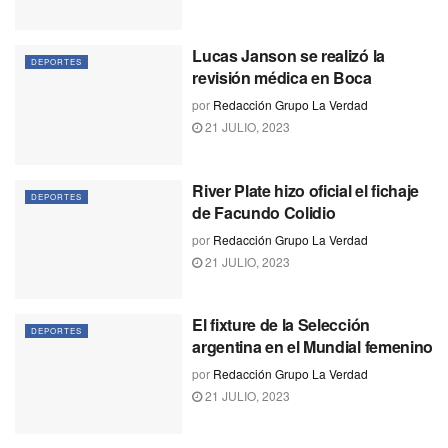
Lucas Janson se realizó la
DEPORTES
revisión médica en Boca
por
Redacción Grupo La Verdad
21 JULIO, 2023
River Plate hizo oficial el fichaje
DEPORTES
de Facundo Colidio
por
Redacción Grupo La Verdad
21 JULIO, 2023
El fixture de la Selección
DEPORTES
argentina en el Mundial femenino
por
Redacción Grupo La Verdad
21 JULIO, 2023